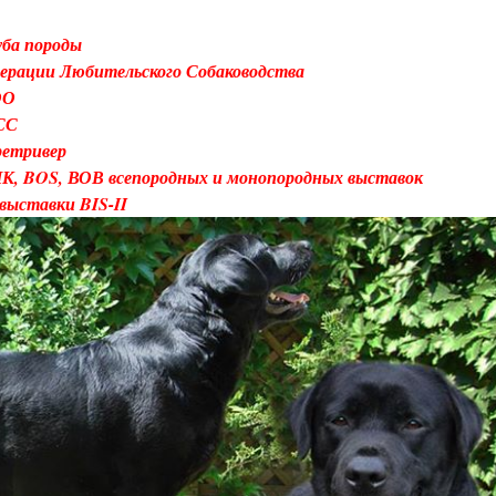
ба породы
дерации Любительского Собаководства
ОО
СС
ретривер
ПК, BOS, ВОВ всепородных и монопородных выставок
выставки BIS-II