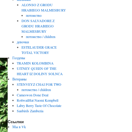
ALONSO Z GRODU
HRABIEGO MALMESBURY
потомство
DON SALVADORE Z
GRODU HRABIEGO
MALMESBURY
потомство / children
девочки
ESTELAUDER GRACE
TOTAL VICTORY
Голдены
TRAMIN KOLOMBINA
UITNEY QUEEN OF THE
HEART IZ DOLINY SOLNCA
Ветераны
STENVEYZ CHAI FOR TWO
потомство / children
Cameswon Done Deal
RottwailHat Naomi Kempbell
Labry Berry Taste Of Chocolate
Sanbirds Zambezia
Ссылки
Мы в Vk