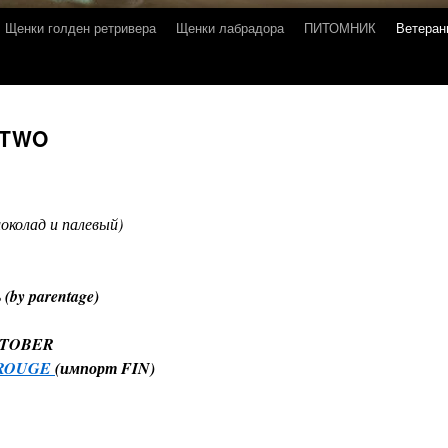
Щенки голден ретривера
Щенки лабрадора
ПИТОМНИК
Ветеран
 TWO
околад
и
палевый)
(by parentage)
KTOBER
 ROUGE
(импорт FIN)