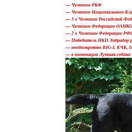
— Чемпион РКФ
— Чемпион Национального Клу
— 3 х Чемпион Российской Фе
— Чемпион Федерации ОАНК
— 2 х Чемпион Федерации РФ
— Победитель НКП Лабрадор 
— неоднократно BIG-I, КЧК, 
— в номинации Лучшая собака 