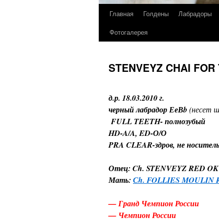
Главная
Голдены
Лабрадоры
Фотогалерея
STENVEYZ CHAI FOR
д.р. 18.03.2010 г.
черный лабрадор ЕеВb
(несет
ш
FULL TEETH- полнозубый
HD-A/A, ED-О/О
PRA CLEAR-здров, не носитель 
Отец: Ch. STENVEYZ RED O
Мать:
Сh. FOLLIES MOULIN
— Гранд Чемпион России
— Чемпион России