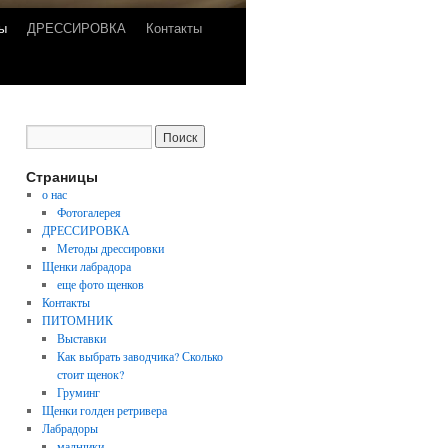
ы
ДРЕССИРОВКА
Контакты
Страницы
о нас
Фотогалерея
ДРЕССИРОВКА
Методы дрессировки
Щенки лабрадора
еще фото щенков
Контакты
ПИТОМНИК
Выставки
Как выбрать заводчика? Сколько
стоит щенок?
Груминг
Щенки голден ретривера
Лабрадоры
мальчики